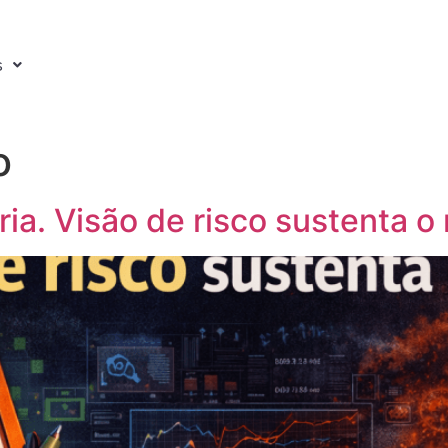
s
o
ria. Visão de risco sustenta o