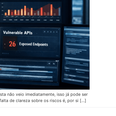
sta não veio imediatamente, isso já pode ser
a de clareza sobre os riscos é, por si […]