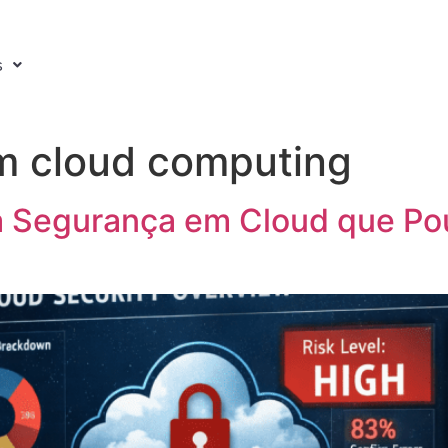
s
m cloud computing
da Segurança em Cloud que P