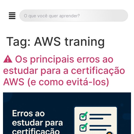
Tag:
AWS traning
⚠️ Os principais erros ao
estudar para a certificação
AWS (e como evitá-los)