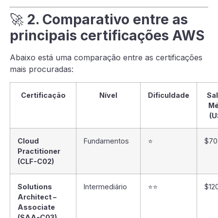
🚀
2. Comparativo entre as
principais certificações AWS
Abaixo está uma comparação entre as certificações
mais procuradas:
Certificação
Nível
Dificuldade
Sal
Mé
(U
Cloud
Fundamentos
⭐
$70
Practitioner
(CLF-C02)
Solutions
Intermediário
⭐⭐
$12
Architect –
Associate
(SAA-C03)