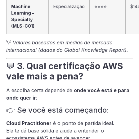
Machine
Especialização
⭐⭐⭐⭐
$14
Learning –
Specialty
(MLS-C01)
💡
Valores baseados em médias de mercado
internacional (dados do Global Knowledge Report).
💬
3. Qual certificação AWS
vale mais a pena?
A escolha certa depende de
onde você está e para
onde quer ir
:
👉 Se você está começando:
Cloud Practitioner
é o ponto de partida ideal.
Ela te dá base sólida e ajuda a entender o
ecossistema AWS antes de avançar.