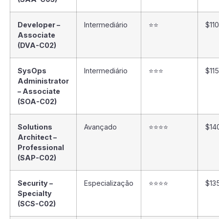
Developer –
Intermediário
⭐⭐
$11
Associate
(DVA-C02)
SysOps
Intermediário
⭐⭐⭐
$11
Administrator
– Associate
(SOA-C02)
Solutions
Avançado
⭐⭐⭐⭐
$14
Architect –
Professional
(SAP-C02)
Security –
Especialização
⭐⭐⭐⭐
$13
Specialty
(SCS-C02)